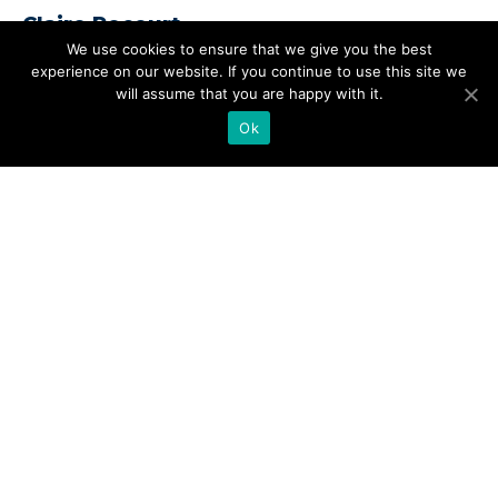
Claire Recourt
We use cookies to ensure that we give you the best
experience on our website. If you continue to use this site we
will assume that you are happy with it.
Zij is loopbaanexpert met een sterk geloof in eigen
Ok
sturing. Claire studeerde Personeel & Arbeid en
werd loopbaancoach en bedrijfsadviseur voor
duurzame inzetbaarheid. Het ondernemerschap
zit in haar bloed en zij krijgt veel energie als zij
anderen helpt om zich te blijven ontwikkelen en
hun kwaliteiten goed in te zetten door trouw te
blijven aan hun eigen kern en krachten. “Ik help
werknemers en werkgevers om dit samen voor
elkaar te krijgen en om dit goed te borgen in hun
organisatie.” Haar grootste kracht? Scherpzinnig
aanvoelen waar het voor iemand écht om gaat en